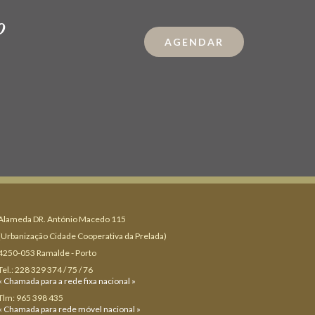
o
AGENDAR
Alameda DR. António Macedo 115
(Urbanização Cidade Cooperativa da Prelada)
4250-053 Ramalde - Porto
Tel.: 228 329 374 / 75 / 76
« Chamada para a rede fixa nacional »
Tlm: 965 398 435
« Chamada para rede móvel nacional »